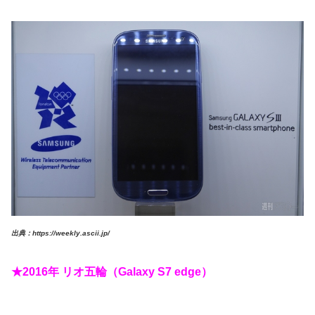
出典：https://weekly.ascii.jp/
★2016年 リオ五輪（Galaxy S7 edge）