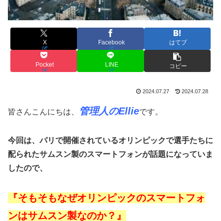
X
Facebook
はてブ
Pocket
LINE
コピー
2024.07.27
2024.07.28
管理人のEllie
皆さんこんにちは、
です。
今回は、パリで開催されているオリンピックで選手たちに
配られたサムスン製のスマートフォンが話題になっていま
したので、
『そもそもなぜオリンピックのスマートフォ
ンはサムスン製なのか？』