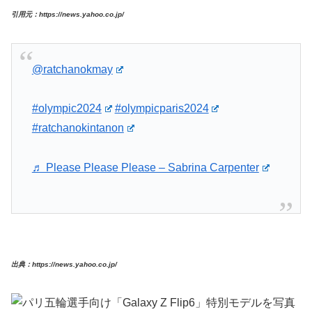
引用元：https://news.yahoo.co.jp/
@ratchanokmay
#olympic2024
#olympicparis2024
#ratchanokintanon
♬ Please Please Please – Sabrina Carpenter
出典：https://news.yahoo.co.jp/