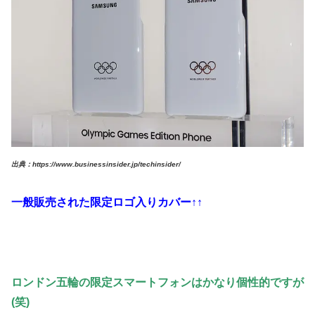
出典：https://www.businessinsider.jp/techinsider/
一般販売された限定ロゴ入りカバー↑↑
ロンドン五輪の限定スマートフォンはかなり個性的で
すが
(笑)