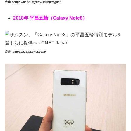
出典：https://news.mynavi.jp/top/digital/
2018年 平昌五輪（Galaxy Note8）
出典：https://japan.cnet.com/