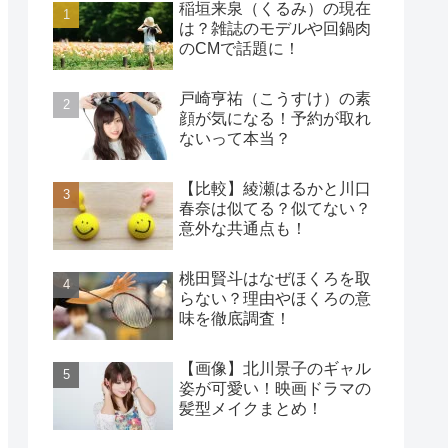
稲垣来泉（くるみ）の現在
は？雑誌のモデルや回鍋肉
のCMで話題に！
戸崎亨祐（こうすけ）の素
顔が気になる！予約が取れ
ないって本当？
【比較】綾瀬はるかと川口
春奈は似てる？似てない？
意外な共通点も！
桃田賢斗はなぜほくろを取
らない？理由やほくろの意
味を徹底調査！
【画像】北川景子のギャル
姿が可愛い！映画ドラマの
髪型メイクまとめ！