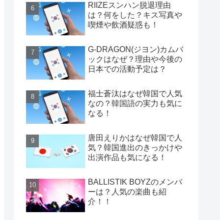
RIIZEスンハン脱退理由
は？何をした？キス写真や
喫煙や飲酒疑惑も！
G-DRAGON(ジヨン)カムバ
ックはなぜ？理由や今後の
日本での活動予定は？
福士蒼汰はなぜ韓国で人気
なの？韓国語の実力も気に
なる！
唐田えりかはなぜ韓国で人
気？韓国進出のきっかけや
出演作品も気になる！
BALLISTIK BOYZのメンバ
ーは？人気の楽曲も紹
介！！