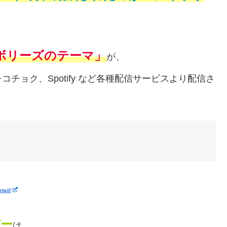
ボリーズのテーマ」
が、
n、レコチョク、Spotify など各種配信サービスより配信さ
tail/
バー
は、