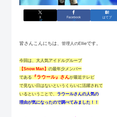
X
Facebook
はてブ
皆さんこんにちは、
です。
管理人のEllie
今回は、大人気アイドルグループ
【Snow Man】
の最年少メンバー
『ラウール』さん
である
が最近テレビ
で見ない日はないというくらいに活躍されて
いるということで、
ラウールさんの人気の
理由が気になったので調べてみました！！