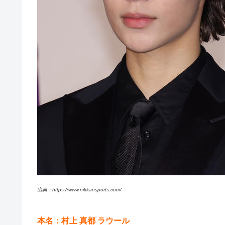
出典：https://www.nikkansports.com/
本名：村上 真都 ラウール