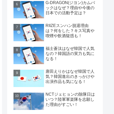
G-DRAGON(ジヨン)カムバ
ックはなぜ？理由や今後の
日本での活動予定は？
RIIZEスンハン脱退理由
は？何をした？キス写真や
喫煙や飲酒疑惑も！
福士蒼汰はなぜ韓国で人気
なの？韓国語の実力も気に
なる！
唐田えりかはなぜ韓国で人
気？韓国進出のきっかけや
出演作品も気になる！
NCTジェヒョンの除隊日は
いつ？陸軍軍楽隊を志願し
た理由がすごい！