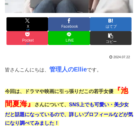
X
Facebook
はてブ
Pocket
LINE
コピー
2024.07.22
管理人のEllie
皆さんこんにちは、
です。
『池
今回は、ドラマや映画に引っ張りだこの若手女優
間夏海』
さんについて、
SNS上でも可愛い・美少女
だと話題になっているので、詳しいプロフィールなどが気
になり調べてみました！