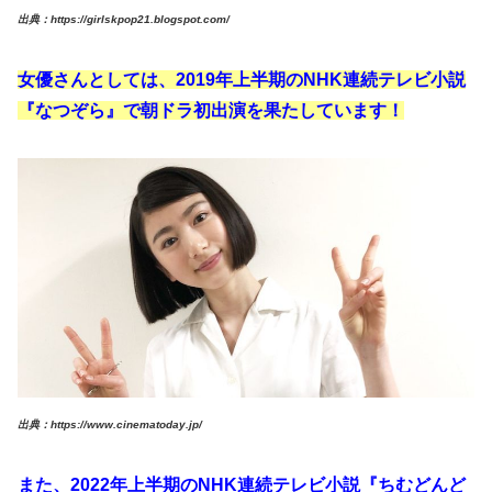
出典：https://girlskpop21.blogspot.com/
女優さんとしては、2019年上半期のNHK連続テレビ小説
『なつぞら』で朝ドラ初出演を果たしています！
出典：https://www.cinematoday.jp/
また、2022年上半期のNHK連続テレビ小説『ちむどんど